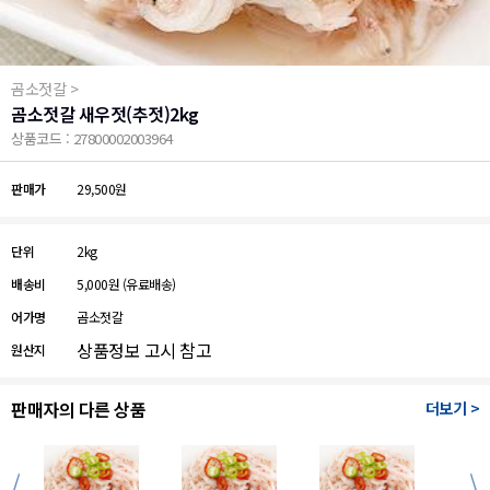
곰소젓갈 >
곰소젓갈 새우젓(추젓)2kg
상품코드 : 27800002003964
판매가
29,500원
단위
2kg
배송비
5,000원
(유료배송)
어가명
곰소젓갈
상품정보 고시 참고
원산지
판매자의 다른 상품
더보기 >