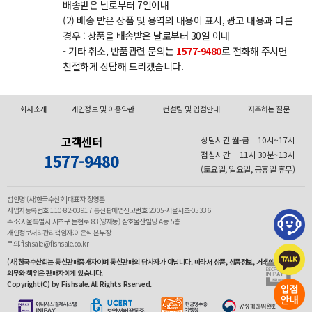
배송받은 날로부터 7일이내
(2) 배송 받은 상품 및 용역의 내용이 표시, 광고 내용과 다른
경우 : 상품을 배송받은 날로부터 30일 이내
- 기타 취소, 반품관련 문의는
1577-9480
로 전화해 주시면
친절하게 상담해 드리겠습니다.
회사소개
개인정보 및 이용약관
컨설팅 및 입점안내
자주하는 질문
고객센터
상담시간 월-금
10시~17시
점심시간
11시 30분~13시
1577-9480
(토요일, 일요일, 공휴일 휴무)
법인명:(사)한국수산회|대표자:정영훈
사업자등록번호 110-82-03917|통신판매업신고번호 2005-서울서초-05336
주소:서울특별시 서초구 논현로 83(양재동) 삼호물산빌딩 A동 5층
개인정보처리관리책임자:이은석 본부장
문의:fishsale@fishsale.co.kr
(사)한국수산회는 통신판매중개자이며 통신판매의 당사자가 아닙니다. 따라서 상품, 상품정보, 거래에 관한
의무와 책임은 판매자에게 있습니다.
Copyright(C) by Fishsale. All Rights Rserved.