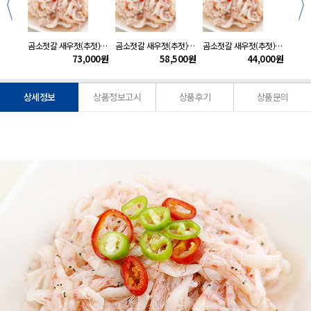
300g
곰소젓갈 새우젓(추젓)5kg
곰소젓갈 새우젓(추젓)4kg
곰소젓갈 새우젓(추젓)3kg
000
원
73,000
원
58,500
원
44,000
원
상세정보
상품정보고시
상품후기
상품문의