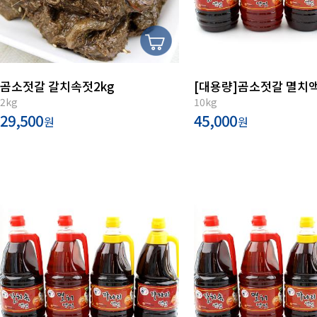
곰소젓갈 갈치속젓2kg
[대용량]곰소젓갈 멸치액
2kg
10kg
29,500
45,000
원
원