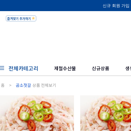
신규 회원 가입 
즐겨찾기 추가하기
피쉬세일의 믿을 수 있고 
전체카테고리
제철수산물
신규상품
생
홈
>
곰소젓갈
상품 전체보기