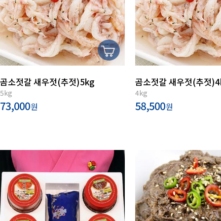
곰소젓갈 새우젓(추젓)5kg
곰소젓갈 새우젓(추젓)4
5kg
4kg
73,000
58,500
원
원