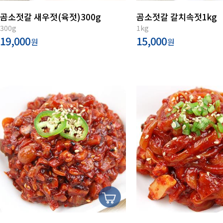
곰소젓갈 새우젓(육젓)300g
곰소젓갈 갈치속젓1kg
300g
1kg
19,000
15,000
원
원