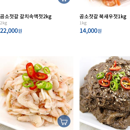
곰소젓갈 갈치속액젓2kg
곰소젓갈 북새우젓1kg
2kg
1kg
22,000
14,000
원
원