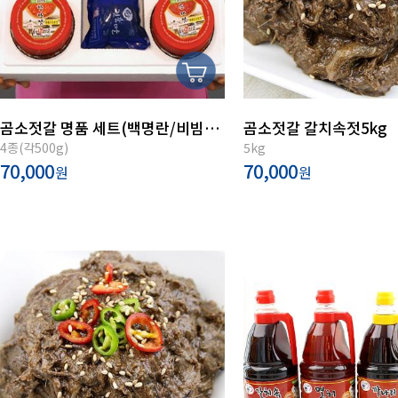
곰소젓갈 명품 세트(백명란/비빔낙지/창난/순태젓)
곰소젓갈 갈치속젓5kg
4종(각500g)
5kg
70,000
70,000
원
원