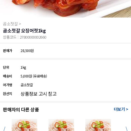
곰소젓갈 >
곰소젓갈 오징어젓1kg
상품코드 : 27800000002660
판매가
28,500원
단위
1kg
배송비
5,000원
(유료배송)
어가명
곰소젓갈
상품정보 고시 참고
원산지
판매자의 다른 상품
더보기 >