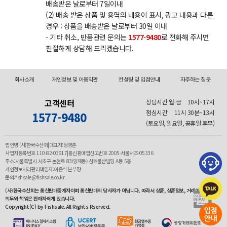
배송받은 날로부터 7일이내
(2) 배송 받은 상품 및 용역의 내용이 표시, 광고 내용과 다른
경우 : 상품을 배송받은 날로부터 30일 이내
- 기타 취소, 반품관련 문의는
1577-9480
로 전화해 주시면
친절하게 상담해 드리겠습니다.
회사소개
개인정보 및 이용약관
컨설팅 및 입점안내
자주하는 질문
고객센터
상담시간 월-금
10시~17시
점심시간
11시 30분~13시
1577-9480
(토요일, 일요일, 공휴일 휴무)
법인명:(사)한국수산회|대표자:정영훈
사업자등록번호 110-82-03917|통신판매업신고번호 2005-서울서초-05336
주소:서울특별시 서초구 논현로 83(양재동) 삼호물산빌딩 A동 5층
개인정보처리관리책임자:이은석 본부장
문의:fishsale@fishsale.co.kr
(사)한국수산회는 통신판매중개자이며 통신판매의 당사자가 아닙니다. 따라서 상품, 상품정보, 거래에 관한
의무와 책임은 판매자에게 있습니다.
Copyright(C) by Fishsale. All Rights Rserved.