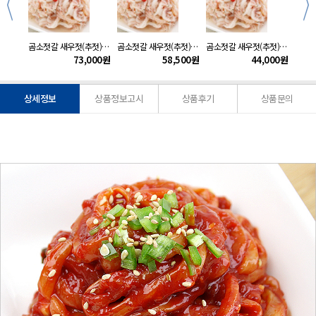
300g
곰소젓갈 새우젓(추젓)5kg
곰소젓갈 새우젓(추젓)4kg
곰소젓갈 새우젓(추젓)3kg
000
원
73,000
원
58,500
원
44,000
원
상세정보
상품정보고시
상품후기
상품문의