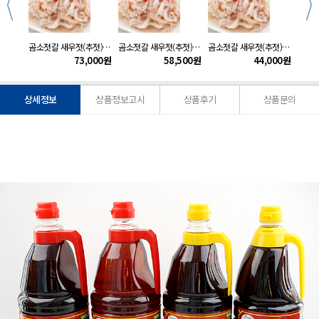
300g
곰소젓갈 새우젓(추젓)5kg
곰소젓갈 새우젓(추젓)4kg
곰소젓갈 새우젓(추젓)3kg
000
원
73,000
원
58,500
원
44,000
원
상세정보
상품정보고시
상품후기
상품문의