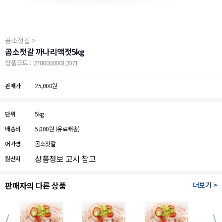
곰소젓갈 >
곰소젓갈 까나리액젓5kg
상품코드 : 27800000012071
판매가
25,000원
단위
5kg
배송비
5,000원
(유료배송)
어가명
곰소젓갈
상품정보 고시 참고
원산지
판매자의 다른 상품
더보기 >