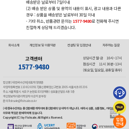
배송받은 날로부터 7일이내
(2) 배송 받은 상품 및 용역의 내용이 표시, 광고 내용과 다른
경우 : 상품을 배송받은 날로부터 30일 이내
- 기타 취소, 반품관련 문의는
1577-9480
로 전화해 주시면
친절하게 상담해 드리겠습니다.
회사소개
개인정보 및 이용약관
컨설팅 및 입점안내
자주하는 질문
고객센터
상담시간 월-금
10시~17시
점심시간
11시 30분~13시
1577-9480
(토요일, 일요일, 공휴일 휴무)
법인명:(사)한국수산회|대표자:정영훈
사업자등록번호 110-82-03917|통신판매업신고번호 2005-서울서초-05336
주소:서울특별시 서초구 논현로 83(양재동) 삼호물산빌딩 A동 5층
개인정보처리관리책임자:이은석 본부장
문의:fishsale@fishsale.co.kr
(사)한국수산회는 통신판매중개자이며 통신판매의 당사자가 아닙니다. 따라서 상품, 상품정보, 거래에 관한
의무와 책임은 판매자에게 있습니다.
Copyright(C) by Fishsale. All Rights Rserved.