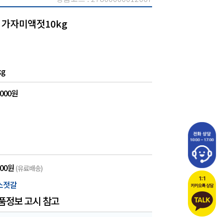
 가자미액젓10kg
kg
,000원
000원
(유료배송)
소젓갈
품정보 고시 참고