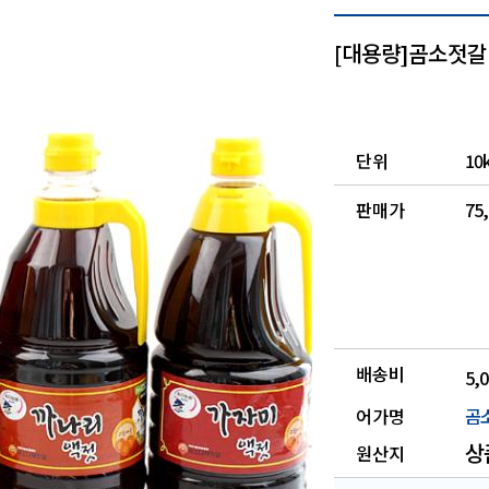
[대용량]곰소젓갈
단위
10
판매가
75
배송비
5,
어가명
곰
상
원산지