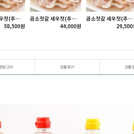
곰소젓갈 새우젓(추젓)4kg
곰소젓갈 새우젓(추젓)3kg
곰소젓갈 새우젓(추젓)2kg
58,500
원
44,000
원
29,500
정보 고시
상품 후기
상품 