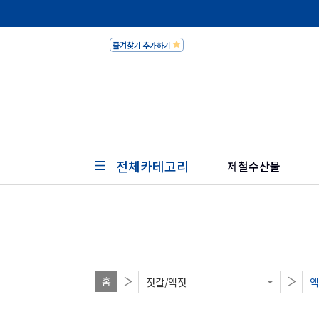
즐겨찾기 추가하기
피쉬세일
전체카테고리
제철수산물
홈
젓갈/액젓
액