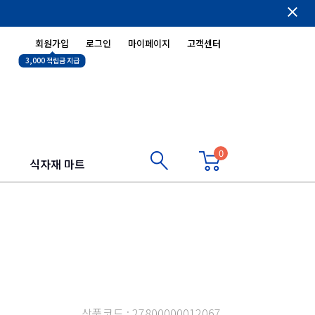
close
회원가입
로그인
마이페이지
고객센터
3,000 적립금 지급
0
식자재 마트
상품코드 : 27800000012067