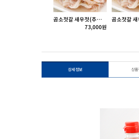
곰소젓갈 어리굴젓300g
곰소젓갈 새우젓(추젓)5kg
10,000
원
73,000
원
상세 정보
상품