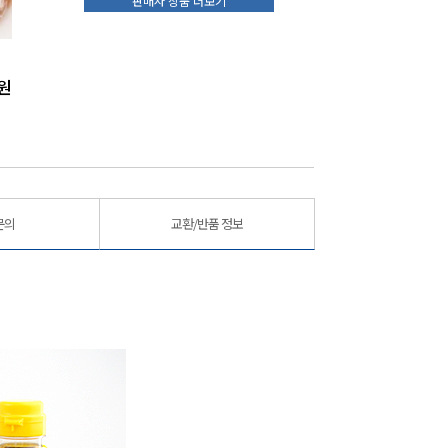
판매자 상품 더보기
곰소젓갈 명품 세트(백명란/비빔낙지/창난/순태젓)
곰소젓갈 갈치속젓5kg
곰소젓
원
70,000
원
70,000
원
문의
교환/반품 정보