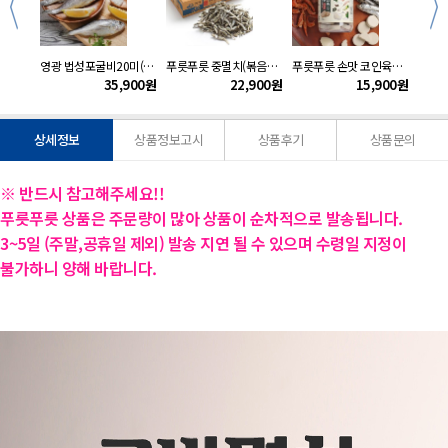
kg
영광 법성포굴비20미(1.2kg내외)
푸릇푸릇 중멸치(볶음용)1.5kg
푸릇푸릇 손맛 코인육수1병(148g/4gx37정)
900
원
35,900
원
22,900
원
15,900
원
상세정보
상품정보고시
상품후기
상품문의
※ 반드시 참고해주세요!!
푸릇푸릇 상품은 주문량이 많아 상품이 순차적으로 발송됩니다.
3~5일 (주말,공휴일 제외) 발송 지연 될 수 있으며 수령일 지정이
불가하니
양해 바랍니다.