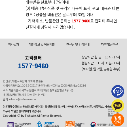
배송받은 날로부터 7일이내
(2) 배송 받은 상품 및 용역의 내용이 표시, 광고 내용과 다른
경우 : 상품을 배송받은 날로부터 30일 이내
- 기타 취소, 반품관련 문의는
1577-9480
로 전화해 주시면
친절하게 상담해 드리겠습니다.
회사소개
개인정보 및 이용약관
컨설팅 및 입점안내
자주하는 질문
고객센터
상담시간 월-금
10시~17시
점심시간
11시 30분~13시
1577-9480
(토요일, 일요일, 공휴일 휴무)
법인명:(사)한국수산회|대표자:정영훈
사업자등록번호 110-82-03917|통신판매업신고번호 2005-서울서초-05336
주소:서울특별시 서초구 논현로 83(양재동) 삼호물산빌딩 A동 5층
개인정보처리관리책임자:이은석 본부장
문의:fishsale@fishsale.co.kr
(사)한국수산회는 통신판매중개자이며 통신판매의 당사자가 아닙니다. 따라서 상품, 상품정보, 거래에 관한
의무와 책임은 판매자에게 있습니다.
Copyright(C) by Fishsale. All Rights Rserved.