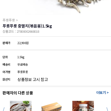
푸릇푸릇 >
푸릇푸릇 중멸치(볶음용)1.5kg
상품코드 : 27800002668018
판매가
22,900원
단위
1.5kg
배송비
무료배송
어가명
푸릇푸릇
상품정보 고시 참고
원산지
판매자의 다른 상품
더보기 >