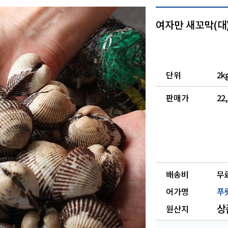
여자만 새꼬막(대)
단위
2k
판매가
22
배송비
무
어가명
푸
상
원산지