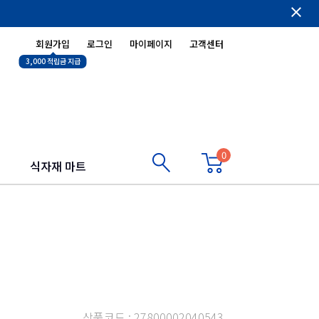
close
회원가입
로그인
마이페이지
고객센터
3,000 적립금 지급
0
식자재 마트
상품코드 : 27800002040543