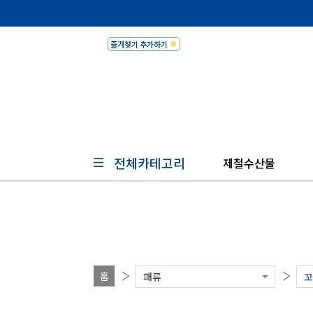
즐겨찾기 추가하기
피쉬세일
전체카테고리
제철수산물
홈
패류
꼬