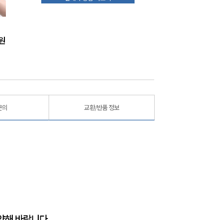
푸릇푸릇 남해안 햇 세멸치300g
푸릇푸릇 국내산 반건조 민어300gx3팩
여자만
원
17,900
원
22,900
원
문의
교환/반품 정보