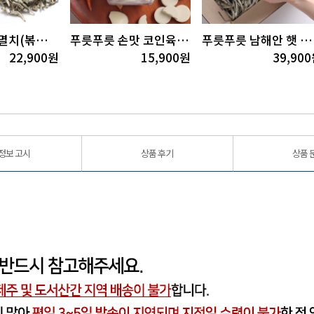
푸릇푸릇 중멸치(볶음용)1.5kg
푸릇푸릇 손맛 코인육수1병(148g/4gx37정)
푸릇푸릇 남해안 햇 다시멸치(육수용)1.5kg
22,900
원
15,900
원
39,900
정보 고시
상품 후기
상품 