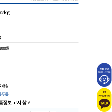
2kg
g
,900원
료배송
릇푸릇
품정보 고시 참고