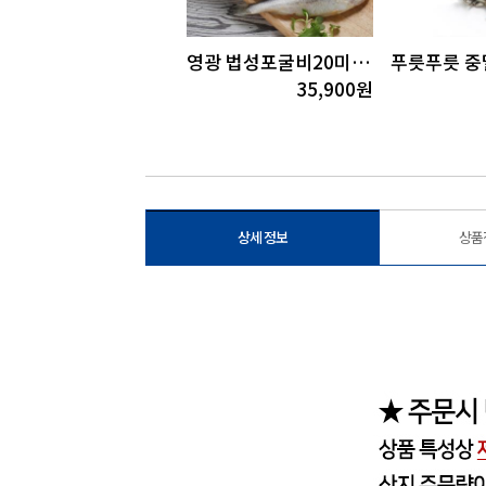
자만 새꼬막(중)2kg
영광 법성포굴비20미(1.2kg내외)
17,900
원
35,900
원
상세 정보
상품