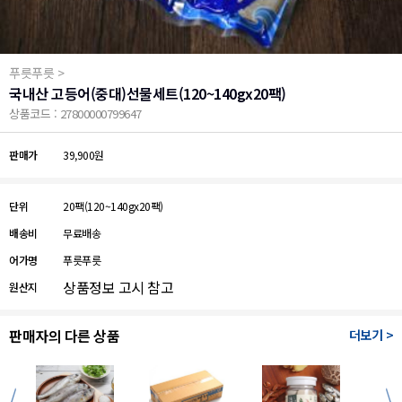
푸릇푸릇 >
국내산 고등어(중대)선물세트(120~140gx20팩)
상품코드 : 27800000799647
판매가
39,900원
단위
20팩(120~140gx20팩)
배송비
무료배송
어가명
푸릇푸릇
상품정보 고시 참고
원산지
판매자의 다른 상품
더보기 >