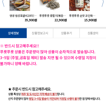
kg
영광 법성포굴비20미(1.2kg내외)
푸릇푸릇 중멸치(볶음용)1.5kg
푸릇푸릇 손맛 코인육수1병(148g/4gx37정)
900
원
35,900
원
22,900
원
15,900
원
상세정보
상품정보고시
상품후기
상품문의
※ 반드시 참고해주세요!!
푸릇푸릇 상품은 주문량이 많아 상품이 순차적으로 발송됩니다.
3~5일 (주말,공휴일 제외) 발송 지연 될 수 있으며 수령일 지정이
불가하니
양해 바랍니다.