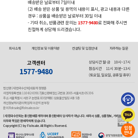
배송받은 날로부터 7일이내
(2) 배송 받은 상품 및 용역의 내용이 표시, 광고 내용과 다른
경우 : 상품을 배송받은 날로부터 30일 이내
- 기타 취소, 반품관련 문의는
1577-9480
로 전화해 주시면
친절하게 상담해 드리겠습니다.
회사소개
개인정보 및 이용약관
컨설팅 및 입점안내
자주하는 질문
고객센터
상담시간 월-금
10시~17시
점심시간
11시 30분~13시
1577-9480
(토요일, 일요일, 공휴일 휴무)
법인명:(사)한국수산회|대표자:정영훈
사업자등록번호 110-82-03917|통신판매업신고번호 2005-서울서초-05336
주소:서울특별시 서초구 논현로 83(양재동) 삼호물산빌딩 A동 5층
개인정보처리관리책임자:이은석 본부장
문의:fishsale@fishsale.co.kr
(사)한국수산회는 통신판매중개자이며 통신판매의 당사자가 아닙니다. 따라서 상품, 상품정보, 거래에 관한
의무와 책임은 판매자에게 있습니다.
Copyright(C) by Fishsale. All Rights Rserved.