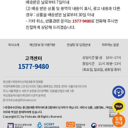
배송받은 날로부터 7일이내
(2) 배송 받은 상품 및 용역의 내용이 표시, 광고 내용과 다른
경우 : 상품을 배송받은 날로부터 30일 이내
- 기타 취소, 반품관련 문의는
1577-9480
로 전화해 주시면
친절하게 상담해 드리겠습니다.
회사소개
개인정보 및 이용약관
컨설팅 및 입점안내
자주하는 질문
고객센터
상담시간 월-금
10시~17시
점심시간
11시 30분~13시
1577-9480
(토요일, 일요일, 공휴일 휴무)
법인명:(사)한국수산회|대표자:정영훈
사업자등록번호 110-82-03917|통신판매업신고번호 2005-서울서초-05336
주소:서울특별시 서초구 논현로 83(양재동) 삼호물산빌딩 A동 5층
개인정보처리관리책임자:이은석 본부장
문의:fishsale@fishsale.co.kr
(사)한국수산회는 통신판매중개자이며 통신판매의 당사자가 아닙니다. 따라서 상품, 상품정보, 거래에 관한
의무와 책임은 판매자에게 있습니다.
Copyright(C) by Fishsale. All Rights Rserved.