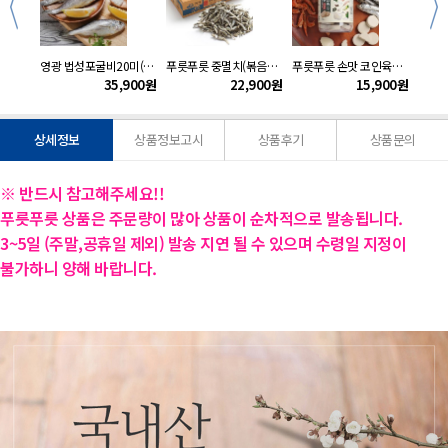
kg
영광 법성포굴비20미(1.2kg내외)
푸릇푸릇 중멸치(볶음용)1.5kg
푸릇푸릇 손맛 코인육수1병(148g/4gx37정)
900
원
35,900
원
22,900
원
15,900
원
상세정보
상품정보고시
상품후기
상품문의
※ 반드시 참고해주세요!!
푸릇푸릇 상품은 주문량이 많아 상품이 순차적으로 발송됩니다.
3~5일 (주말,공휴일 제외) 발송 지연 될 수 있으며 수령일 지정이
불가하니
양해 바랍니다.