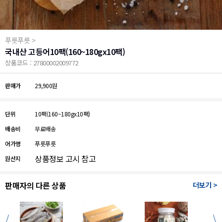
푸릇푸릇 >
국내산 고등어10팩(160~180gx10팩)
상품코드 : 27800002009772
판매가
29,900원
단위
10팩(160~180gx10팩)
배송비
무료배송
어가명
푸릇푸릇
상품정보 고시 참고
원산지
판매자의 다른 상품
더보기 >