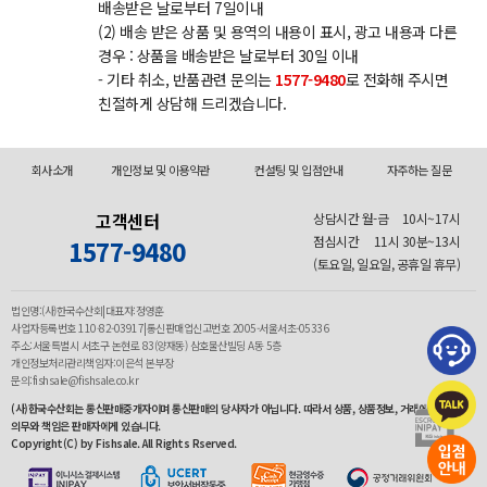
배송받은 날로부터 7일이내
(2) 배송 받은 상품 및 용역의 내용이 표시, 광고 내용과 다른
경우 : 상품을 배송받은 날로부터 30일 이내
- 기타 취소, 반품관련 문의는
1577-9480
로 전화해 주시면
친절하게 상담해 드리겠습니다.
회사소개
개인정보 및 이용약관
컨설팅 및 입점안내
자주하는 질문
고객센터
상담시간 월-금
10시~17시
점심시간
11시 30분~13시
1577-9480
(토요일, 일요일, 공휴일 휴무)
법인명:(사)한국수산회|대표자:정영훈
사업자등록번호 110-82-03917|통신판매업신고번호 2005-서울서초-05336
주소:서울특별시 서초구 논현로 83(양재동) 삼호물산빌딩 A동 5층
개인정보처리관리책임자:이은석 본부장
문의:fishsale@fishsale.co.kr
(사)한국수산회는 통신판매중개자이며 통신판매의 당사자가 아닙니다. 따라서 상품, 상품정보, 거래에 관한
의무와 책임은 판매자에게 있습니다.
Copyright(C) by Fishsale. All Rights Rserved.