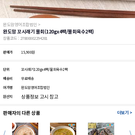
완도맘영어조합법인 >
완도맘 꼬시래기 물회(120gx4팩/물회육수2팩)
상품코드 : 27800002294281
판매가
15,900원
단위
꼬시래기120gx4팩/물회육수2팩
배송비
무료배송
어가명
완도맘영어조합법인
상품정보 고시 참고
원산지
판매자의 다른 상품
더보기 >