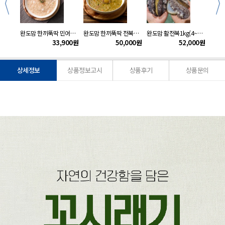
완도맘 양념없이 구운 곱창김20gx10봉
완도맘 한끼뚝딱 민어죽3팩(200gx3팩)
완도맘 한끼뚝딱 전복죽5팩(200gx5팩)
완도맘 활전복1kg(4~5미)부직포포장
900
원
33,900
원
50,000
원
52,000
원
상세정보
상품정보고시
상품후기
상품문의