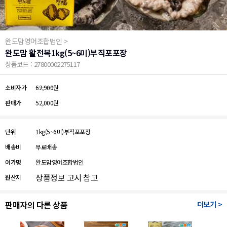
완도맘영어조합법인 >
완도맘 활전복1kg(5~6미)부직포포장
상품코드 : 27800002275117
소비자가
62,900원
판매가
52,000원
단위
1kg(5~6미)부직포포장
배송비
무료배송
어가명
완도맘영어조합법인
상품정보 고시 참고
원산지
판매자의 다른 상품
더보기 >