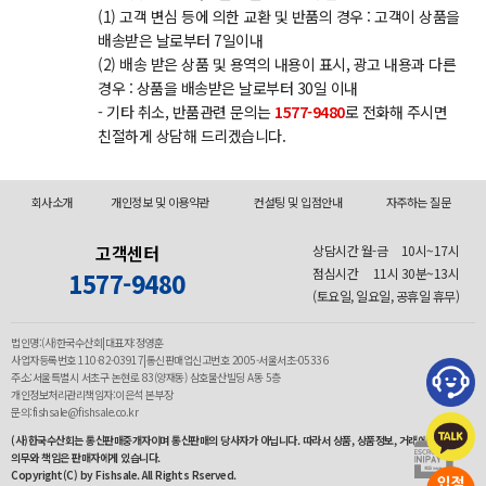
(1) 고객 변심 등에 의한 교환 및 반품의 경우 : 고객이 상품을
배송받은 날로부터 7일이내
(2) 배송 받은 상품 및 용역의 내용이 표시, 광고 내용과 다른
경우 : 상품을 배송받은 날로부터 30일 이내
- 기타 취소, 반품관련 문의는
1577-9480
로 전화해 주시면
친절하게 상담해 드리겠습니다.
회사소개
개인정보 및 이용약관
컨설팅 및 입점안내
자주하는 질문
고객센터
상담시간 월-금
10시~17시
점심시간
11시 30분~13시
1577-9480
(토요일, 일요일, 공휴일 휴무)
법인명:(사)한국수산회|대표자:정영훈
사업자등록번호 110-82-03917|통신판매업신고번호 2005-서울서초-05336
주소:서울특별시 서초구 논현로 83(양재동) 삼호물산빌딩 A동 5층
개인정보처리관리책임자:이은석 본부장
문의:fishsale@fishsale.co.kr
(사)한국수산회는 통신판매중개자이며 통신판매의 당사자가 아닙니다. 따라서 상품, 상품정보, 거래에 관한
의무와 책임은 판매자에게 있습니다.
Copyright(C) by Fishsale. All Rights Rserved.