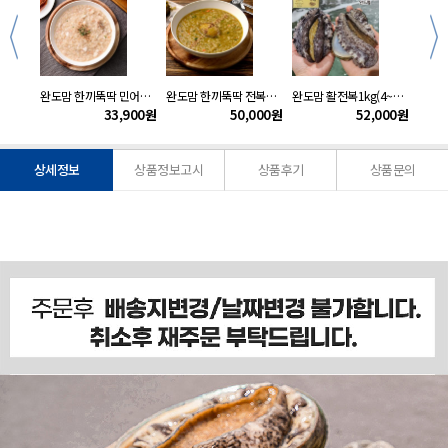
완도맘 양념없이 구운 곱창김20gx10봉
완도맘 한끼뚝딱 민어죽3팩(200gx3팩)
완도맘 한끼뚝딱 전복죽5팩(200gx5팩)
완도맘 활전복1kg(4~5미)부직포포장
900
원
33,900
원
50,000
원
52,000
원
상세정보
상품정보고시
상품후기
상품문의