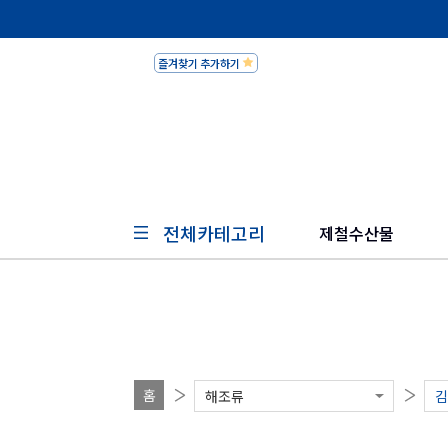
즐겨찾기 추가하기
피쉬세일
전체카테고리
제철수산물
홈
해조류
김