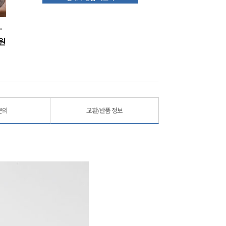
)보자기포장
완도맘 활전복1kg(4~5미)
완도맘 꼬시래기 물회(120gx4팩/물회육수2팩)
원
50,000
원
15,900
원
문의
교환/반품 정보