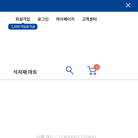
close
회원가입
로그인
마이페이지
고객센터
3,000 적립금 지급
0
식자재 마트
상품코드 : 27800001270481