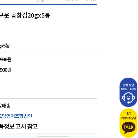
구운 곱창김20gx5봉
gx5봉
,900원
,900원
료배송
도맘영어조합법인
품정보 고시 참고