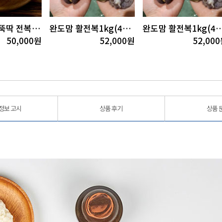
완도맘 한끼뚝딱 전복죽5팩(200gx5팩)
완도맘 활전복1kg(4~5미)부직포포장
완도맘 활전복1kg(4~5미
50,000
원
52,000
원
52,000
정보 고시
상품 후기
상품 