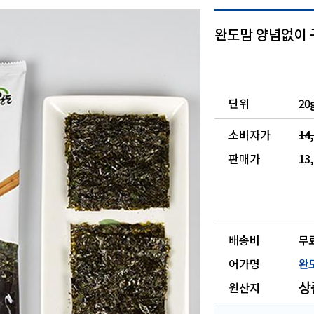
완도맘 양념없이 
단위
20
소비자가
14
판매가
13
배송비
무
어가명
완
상
원산지