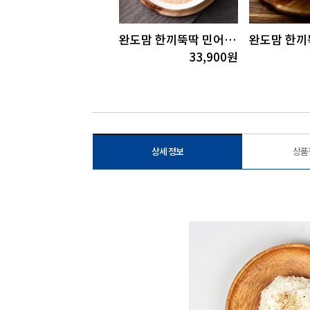
완도맘 양념없이 구운 곱창김20gx10봉
완도맘 한끼뚝딱 민어죽3팩(200gx3팩)
20,900
원
33,900
원
상세 정보
상품