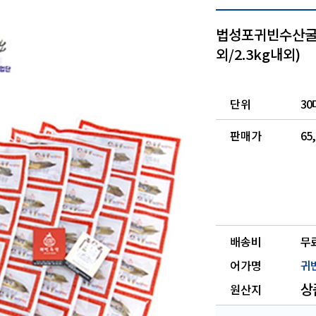
법성포귀빈수산굴비 
외/2.3kg내외)
단위
30
판매가
65
배송비
무
어가명
귀
상
원산지