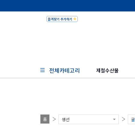
즐겨찾기 추가하기
피쉬세일
전체카테고리
제철수산물
홈
생선
굴