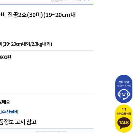
진공2호(30미)(19~20cm내
미(19~20cm내외/2.3kg내외)
,900원
료배송
빈수산굴비
품정보 고시 참고