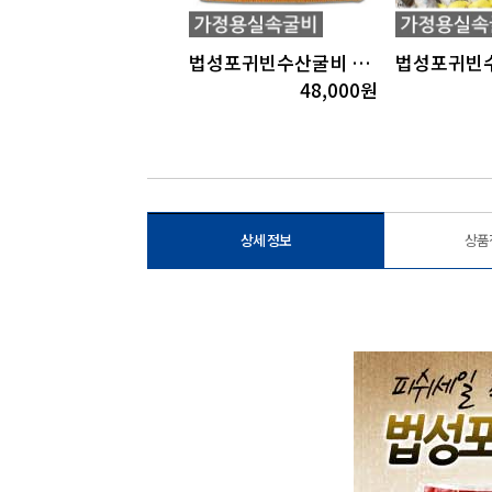
법성포귀빈수산굴비 오가1호(10미)(23cm내외/1.2kg이상)
법성포귀빈수산굴비 장대1호(40미)(18cm내외/2.5~2.6kg내외)
149,000
원
48,000
원
상세 정보
상품