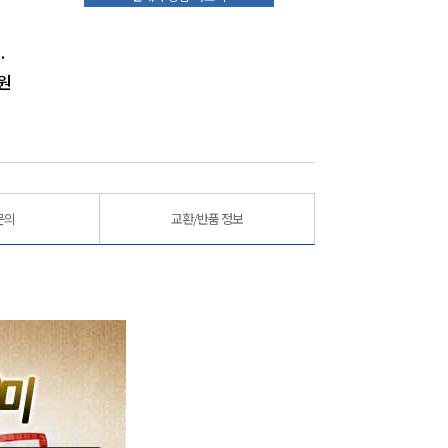
/2.5~2.6kg내외)
법성포귀빈수산굴비 오가2호(10미)(24cm내외/1.3kg이상)
법성포귀빈수산굴비 장대3호(20미)(19~21cm내외/1.6kg내외)
원
195,000
원
59,900
원
문의
교환/반품 정보