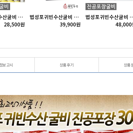
법성포귀빈수산굴비 장대1호(20미)(18cm내외/1.2~1.3kg내외)
법성포귀빈수산굴비 장대2호(20미)(19cm내외/1.4kg내외)
법성포귀빈수산굴비 진공1호(40미)(18cm내외
28,500
원
39,900
원
48,000
정보 고시
상품 후기
상품 