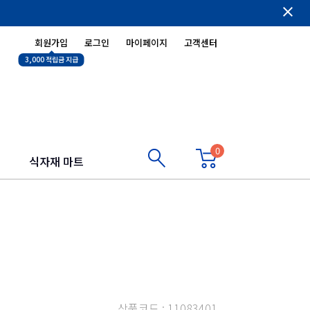
close
회원가입
로그인
마이페이지
고객센터
3,000 적립금 지급
0
식자재 마트
상품코드 : 11083401