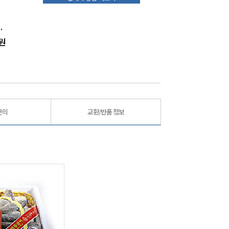
/2.5~2.6kg내외)
법성포귀빈수산굴비 오가2호(10미)(24cm내외/1.3kg이상)
법성포귀빈수산굴비 장대3호(20미)(19~21cm내외/1.6kg내외)
원
195,000
원
59,900
원
문의
교환/반품 정보