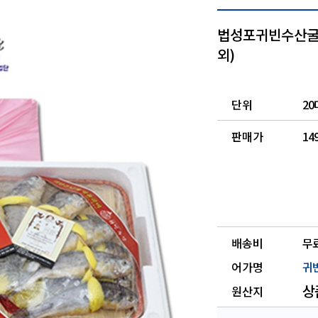
법성포귀빈수산굴비
외)
단위
20
판매가
14
배송비
무
어가명
귀
상
원산지