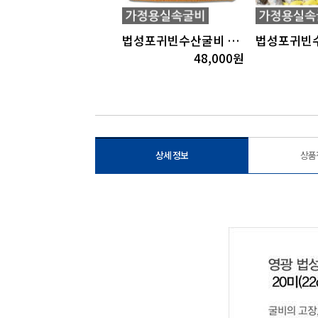
법성포귀빈수산굴비 오가1호(10미)(23cm내외/1.2kg이상)
법성포귀빈수산굴비 장대1호(40미)(18cm내외/2.5~2.6kg내외)
149,000
원
48,000
원
상세 정보
상품