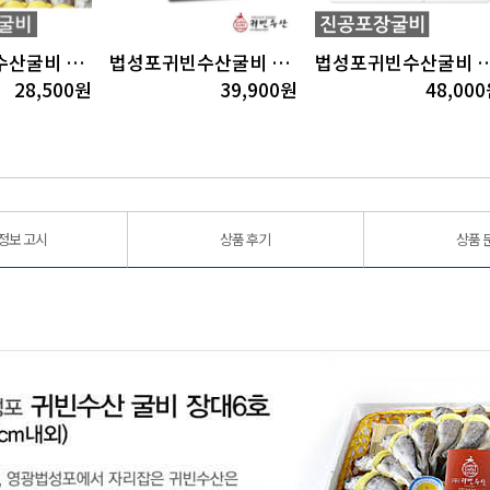
법성포귀빈수산굴비 장대1호(20미)(18cm내외/1.2~1.3kg내외)
법성포귀빈수산굴비 장대2호(20미)(19cm내외/1.4kg내외)
법성포귀빈수산굴비 진공1호(40미)(18cm내외
28,500
원
39,900
원
48,000
정보 고시
상품 후기
상품 