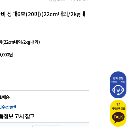
 장대6호(20미)(22cm내외/2kg내
미(22cm내외/2kg내외)
9,000원
료배송
빈수산굴비
품정보 고시 참고