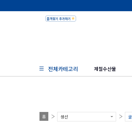
즐겨찾기 추가하기
피쉬세일
전체카테고리
제철수산물
홈
생선
굴