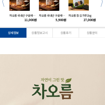
차오름 완도 건다시마1kg
차오름 국내산 구운새우가루120gx2개
차오름 국내산 구운새우가루120g
차오름 참 김가루1kg
차오름
500
원
11,000
원
5,900
원
27,000
원
상세정보
상품정보고시
상품후기
상품문의