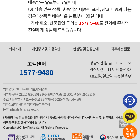
배송받은 날로부터 7일이내
(2) 배송 받은 상품 및 용역의 내용이 표시, 광고 내용과 다른
경우 : 상품을 배송받은 날로부터 30일 이내
- 기타 취소, 반품관련 문의는
1577-9480
로 전화해 주시면
친절하게 상담해 드리겠습니다.
회사소개
개인정보 및 이용약관
컨설팅 및 입점안내
자주하는 질문
고객센터
상담시간 월-금
10시~17시
점심시간
11시 30분~13시
1577-9480
(토요일, 일요일, 공휴일 휴무)
법인명:(사)한국수산회|대표자:정영훈
사업자등록번호 110-82-03917|통신판매업신고번호 2005-서울서초-05336
주소:서울특별시 서초구 논현로 83(양재동) 삼호물산빌딩 A동 5층
개인정보처리관리책임자:이은석 본부장
문의:fishsale@fishsale.co.kr
(사)한국수산회는 통신판매중개자이며 통신판매의 당사자가 아닙니다. 따라서 상품, 상품정보, 거래에 관한
의무와 책임은 판매자에게 있습니다.
Copyright(C) by Fishsale. All Rights Rserved.