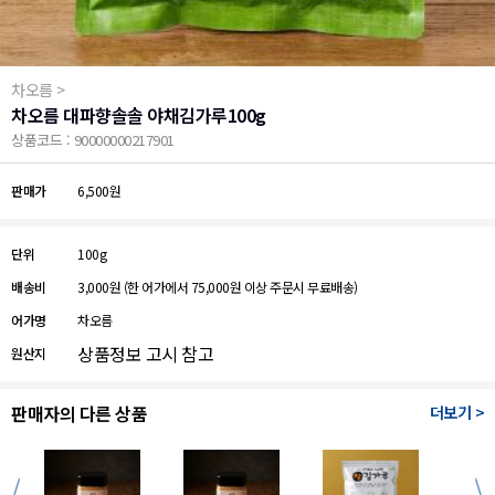
차오름 >
차오름 대파향솔솔 야채김가루100g
상품코드 : 90000000217901
판매가
6,500원
단위
100g
배송비
3,000원
(한 어가에서 75,000원 이상 주문시 무료배송)
어가명
차오름
상품정보 고시 참고
원산지
판매자의 다른 상품
더보기 >