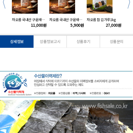
차오름 완도 건다시마1kg
차오름 국내산 구운새우가루120gx2개
차오름 국내산 구운새우가루120g
차오름 참 김가루1kg
차오름
500
원
11,000
원
5,900
원
27,000
원
상세정보
상품정보고시
상품후기
상품문의