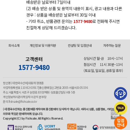
배송받은 날로부터 7일이내
(2) 배송 받은 상품 및 용역의 내용이 표시, 광고 내용과 다른
경우 : 상품을 배송받은 날로부터 30일 이내
- 기타 취소, 반품관련 문의는
1577-9480
로 전화해 주시면
친절하게 상담해 드리겠습니다.
회사소개
개인정보 및 이용약관
컨설팅 및 입점안내
자주하는 질문
고객센터
상담시간 월-금
10시~17시
점심시간
11시 30분~13시
1577-9480
(토요일, 일요일, 공휴일 휴무)
법인명:(사)한국수산회|대표자:정영훈
사업자등록번호 110-82-03917|통신판매업신고번호 2005-서울서초-05336
주소:서울특별시 서초구 논현로 83(양재동) 삼호물산빌딩 A동 5층
개인정보처리관리책임자:이은석 본부장
문의:fishsale@fishsale.co.kr
(사)한국수산회는 통신판매중개자이며 통신판매의 당사자가 아닙니다. 따라서 상품, 상품정보, 거래에 관한
의무와 책임은 판매자에게 있습니다.
Copyright(C) by Fishsale. All Rights Rserved.