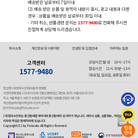
배송받은 날로부터 7일이내
(2) 배송 받은 상품 및 용역의 내용이 표시, 광고 내용과 다른
경우 : 상품을 배송받은 날로부터 30일 이내
- 기타 취소, 반품관련 문의는
1577-9480
로 전화해 주시면
친절하게 상담해 드리겠습니다.
회사소개
개인정보 및 이용약관
컨설팅 및 입점안내
자주하는 질문
고객센터
상담시간 월-금
10시~17시
점심시간
11시 30분~13시
1577-9480
(토요일, 일요일, 공휴일 휴무)
법인명:(사)한국수산회|대표자:정영훈
사업자등록번호 110-82-03917|통신판매업신고번호 2005-서울서초-05336
주소:서울특별시 서초구 논현로 83(양재동) 삼호물산빌딩 A동 5층
개인정보처리관리책임자:이은석 본부장
문의:fishsale@fishsale.co.kr
(사)한국수산회는 통신판매중개자이며 통신판매의 당사자가 아닙니다. 따라서 상품, 상품정보, 거래에 관한
의무와 책임은 판매자에게 있습니다.
Copyright(C) by Fishsale. All Rights Rserved.