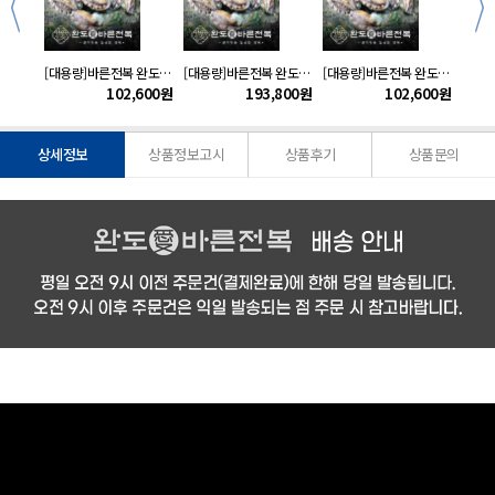
바른전복 완도 활전복1kg(12~13미)
[대용량]바른전복 완도 활전복5kg(55~60미내외)
[대용량]바른전복 완도 활전복10kg(110~120미내외)
[대용량]바른전복 완도 활전복5kg(60~65미내외)
000
원
102,600
원
193,800
원
102,600
원
상세정보
상품정보고시
상품후기
상품문의