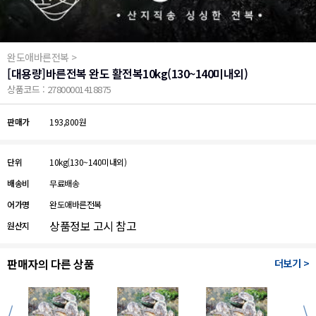
완도애바른전복 >
[대용량]바른전복 완도 활전복10kg(130~140미내외)
상품코드 : 27800001418875
판매가
193,800원
단위
10kg(130~140미내외)
배송비
무료배송
어가명
완도애바른전복
상품정보 고시 참고
원산지
판매자의 다른 상품
더보기 >