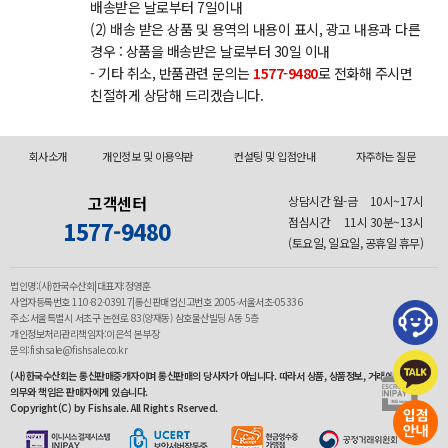
배송받은 날로부터 7일이내
(2) 배송 받은 상품 및 용역의 내용이 표시, 광고 내용과 다른
경우 : 상품을 배송받은 날로부터 30일 이내
- 기타 취소, 반품관련 문의는
1577-9480
로 전화해 주시면
친절하게 상담해 드리겠습니다.
회사소개
개인정보 및 이용약관
컨설팅 및 입점안내
자주하는 질문
고객센터
상담시간 월-금
10시~17시
점심시간
11시 30분~13시
1577-9480
(토요일, 일요일, 공휴일 휴무)
법인명:(사)한국수산회|대표자:정영훈
사업자등록번호 110-82-03917|통신판매업신고번호 2005-서울서초-05336
주소:서울특별시 서초구 논현로 83(양재동) 삼호물산빌딩 A동 5층
개인정보처리관리책임자:이은석 본부장
문의:fishsale@fishsale.co.kr
(사)한국수산회는 통신판매중개자이며 통신판매의 당사자가 아닙니다. 따라서 상품, 상품정보, 거래에 관한
의무와 책임은 판매자에게 있습니다.
Copyright(C) by Fishsale. All Rights Rserved.