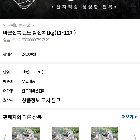
완도애바른전복 >
바른전복 완도 활전복1kg(11~12미)
상품코드 : 27800000792779
판매가
24,000원
단위
1kg(11~12미)
배송비
무료배송
어가명
완도애바른전복
상품정보 고시 참고
원산지
판매자의 다른 상품
더보기 >