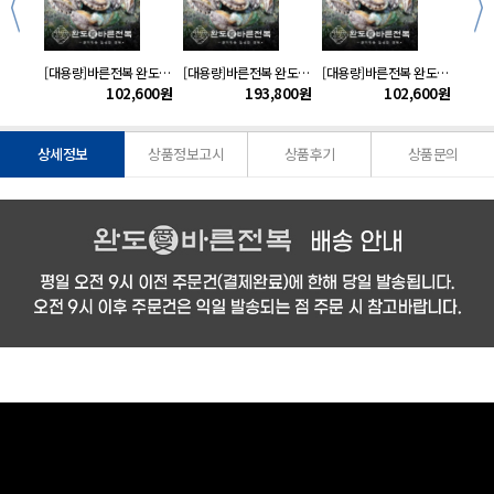
바른전복 완도 활전복1kg(12~13미)
[대용량]바른전복 완도 활전복5kg(55~60미내외)
[대용량]바른전복 완도 활전복10kg(110~120미내외)
[대용량]바른전복 완도 활전복5kg(60~65미내외)
000
원
102,600
원
193,800
원
102,600
원
상세정보
상품정보고시
상품후기
상품문의