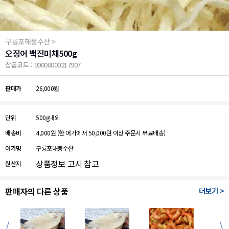
구룡포해풍수산 >
오징어 백진미채500g
상품코드 : 90000000217907
판매가
26,000원
단위
500g내외
배송비
4,000원
(한 어가에서 50,000원 이상 주문시 무료배송)
어가명
구룡포해풍수산
상품정보 고시 참고
원산지
판매자의 다른 상품
더보기 >