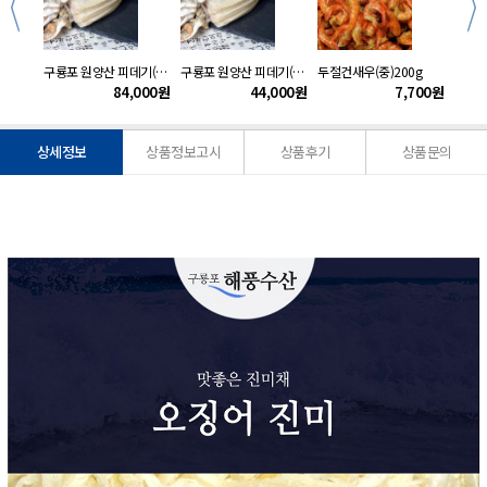
자연산 물가자미회(미주구리)1kg(실중량500g내외)
구룡포 원양산 피데기(중)20미(2.2kg내외)
구룡포 원양산 피데기(중)10미(1.1kg내외)
두절건새우(중)200g
구룡포
000
원
84,000
원
44,000
원
7,700
원
상세정보
상품정보고시
상품후기
상품문의