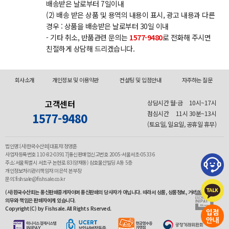
배송받은 날로부터 7일이내
(2) 배송 받은 상품 및 용역의 내용이 표시, 광고 내용과 다른
경우 : 상품을 배송받은 날로부터 30일 이내
- 기타 취소, 반품관련 문의는
1577-9480
로 전화해 주시면
친절하게 상담해 드리겠습니다.
회사소개
개인정보 및 이용약관
컨설팅 및 입점안내
자주하는 질문
고객센터
상담시간 월-금
10시~17시
점심시간
11시 30분~13시
1577-9480
(토요일, 일요일, 공휴일 휴무)
법인명:(사)한국수산회|대표자:정영훈
사업자등록번호 110-82-03917|통신판매업신고번호 2005-서울서초-05336
주소:서울특별시 서초구 논현로 83(양재동) 삼호물산빌딩 A동 5층
개인정보처리관리책임자:이은석 본부장
문의:fishsale@fishsale.co.kr
(사)한국수산회는 통신판매중개자이며 통신판매의 당사자가 아닙니다. 따라서 상품, 상품정보, 거래에 관한
의무와 책임은 판매자에게 있습니다.
Copyright(C) by Fishsale. All Rights Rserved.