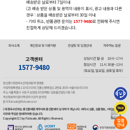
배송받은 날로부터 7일이내
(2) 배송 받은 상품 및 용역의 내용이 표시, 광고 내용과 다른
경우 : 상품을 배송받은 날로부터 30일 이내
- 기타 취소, 반품관련 문의는
1577-9480
로 전화해 주시면
친절하게 상담해 드리겠습니다.
회사소개
개인정보 및 이용약관
컨설팅 및 입점안내
자주하는 질문
고객센터
상담시간 월-금
10시~17시
점심시간
11시 30분~13시
1577-9480
(토요일, 일요일, 공휴일 휴무)
법인명:(사)한국수산회|대표자:정영훈
사업자등록번호 110-82-03917|통신판매업신고번호 2005-서울서초-05336
주소:서울특별시 서초구 논현로 83(양재동) 삼호물산빌딩 A동 5층
개인정보처리관리책임자:이은석 본부장
문의:fishsale@fishsale.co.kr
(사)한국수산회는 통신판매중개자이며 통신판매의 당사자가 아닙니다. 따라서 상품, 상품정보, 거래에 관한
의무와 책임은 판매자에게 있습니다.
Copyright(C) by Fishsale. All Rights Rserved.