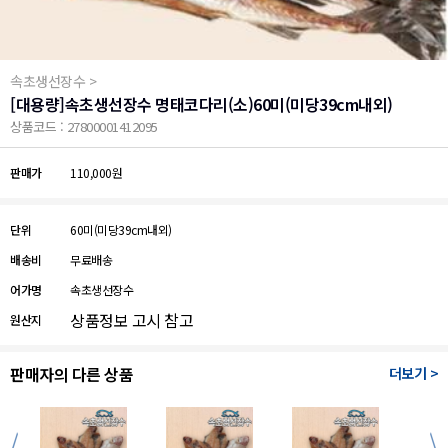
속초생선장수 >
[대용량]속초생선장수 명태코다리(소)60미(미당39cm내외)
상품코드 : 27800001412095
판매가
110,000원
단위
60미(미당39cm내외)
배송비
무료배송
어가명
속초생선장수
상품정보 고시 참고
원산지
판매자의 다른 상품
더보기 >