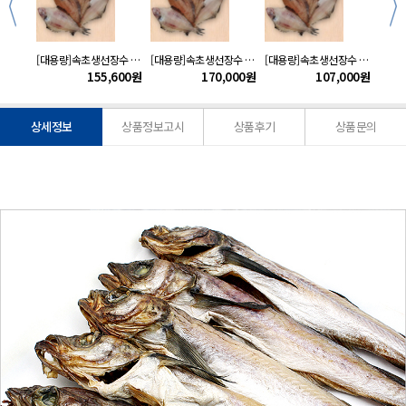
속초생선장수 명태코다리(대)10미(미당46cm내외)
[대용량]속초생선장수 기름가자미(특대)30미(미당35cm내외)
[대용량]속초생선장수 기름가자미(대)50미(미당28cm내외)
[대용량]속초생선장수 기름가자미(중)60미(미당22cm내외)
000
원
155,600
원
170,000
원
107,000
원
상세정보
상품정보고시
상품후기
상품문의