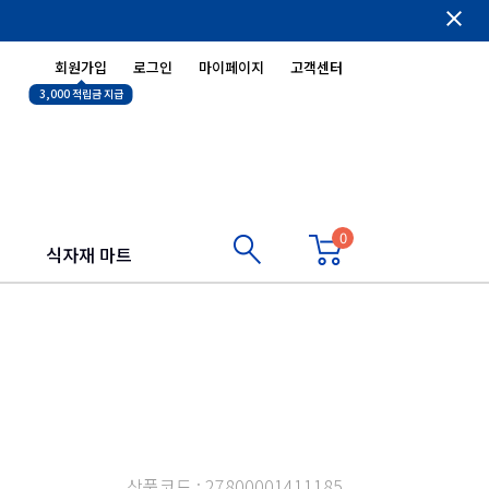
close
회원가입
로그인
마이페이지
고객센터
3,000 적립금 지급
0
식자재 마트
상품코드 : 27800001411185