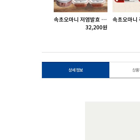
(극한직업)속초오마니 명장이 만든 명태회(냉면회)350g
속초오마니 저염발효 미니 젓갈세트3호
6,800
원
32,200
원
상세 정보
상품