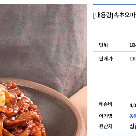
[대용량]속초오마
단위
10
판매가
11
배송비
4,
어가명
동
상
원산지