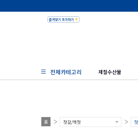
즐겨찾기 추가하기
피쉬세일
전체카테고리
제철수산물
홈
젓갈/액젓
젓