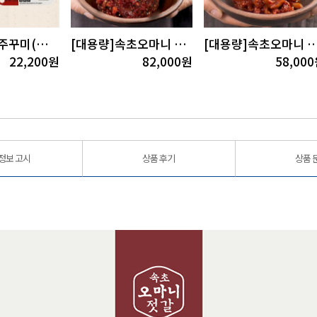
속초오마니 주꾸미(쭈꾸미)볶음(300gx3팩)
[대용량]속초오마니 저염발효 비빔젓갈5kg
[대용량]속초오마니 저염발효 오징
22,200
원
82,000
원
58,000
정보 고시
상품 후기
상품 