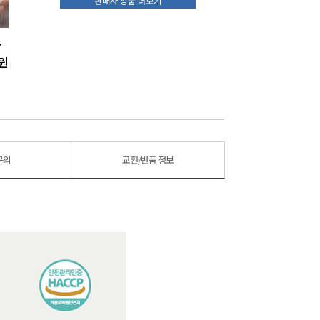
판매자 상품 더보기
어젓갈5kg
[대용량]속초오마니 저염발효 낙지젓갈5kg
[대용량]속초오마니 저염발효 비빔젓갈10kg
원
102,000
원
153,000
원
문의
교환/반품 정보