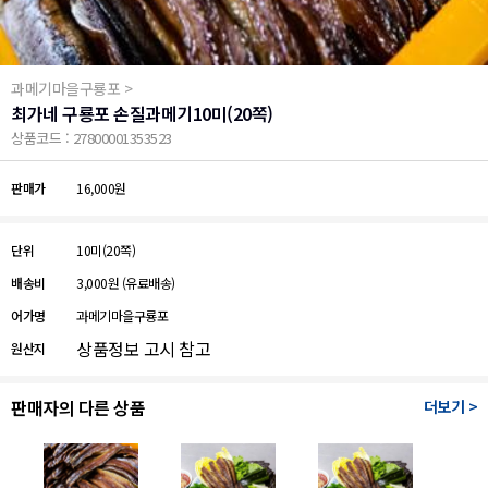
과메기마을구룡포 >
최가네 구룡포 손질과메기10미(20쪽)
상품코드 : 27800001353523
판매가
16,000원
단위
10미(20쪽)
배송비
3,000원
(유료배송)
어가명
과메기마을구룡포
상품정보 고시 참고
원산지
판매자의 다른 상품
더보기 >