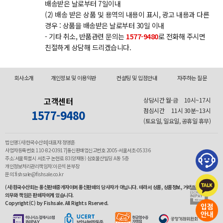
배송받은 날로부터 7일이내
(2) 배송 받은 상품 및 용역의 내용이 표시, 광고 내용과 다른
경우 : 상품을 배송받은 날로부터 30일 이내
- 기타 취소, 반품관련 문의는
1577-9480
로 전화해 주시면
친절하게 상담해 드리겠습니다.
회사소개
개인정보 및 이용약관
컨설팅 및 입점안내
자주하는 질문
고객센터
상담시간 월-금
10시~17시
점심시간
11시 30분~13시
1577-9480
(토요일, 일요일, 공휴일 휴무)
법인명:(사)한국수산회|대표자:정영훈
사업자등록번호 110-82-03917|통신판매업신고번호 2005-서울서초-05336
주소:서울특별시 서초구 논현로 83(양재동) 삼호물산빌딩 A동 5층
개인정보처리관리책임자:이은석 본부장
문의:fishsale@fishsale.co.kr
(사)한국수산회는 통신판매중개자이며 통신판매의 당사자가 아닙니다. 따라서 상품, 상품정보, 거래에 관한
의무와 책임은 판매자에게 있습니다.
Copyright(C) by Fishsale. All Rights Rserved.