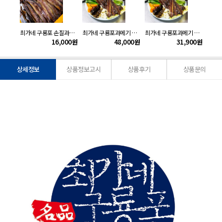
최가네 구룡포 손질과메기10미(20쪽)
최가네 구룡포과메기 야채세트20미(40쪽)
최가네 구룡포과메기 야채세트10미(20쪽)
16,000
원
48,000
원
31,900
원
상세정보
상품정보고시
상품후기
상품문의