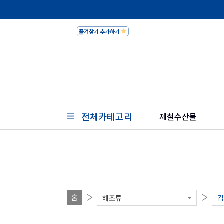
즐겨찾기 추가하기
피쉬세일
전체카테고리
제철수산물
홈
해조류
김