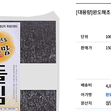
[대용량]완도해초맘
단위
10
판매가
15
배송비
4,
어가명
완
상
원산지