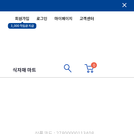
close
회원가입
로그인
마이페이지
고객센터
3,000 적립금 지급
0
식자재 마트
상품코드 : 27800000113408