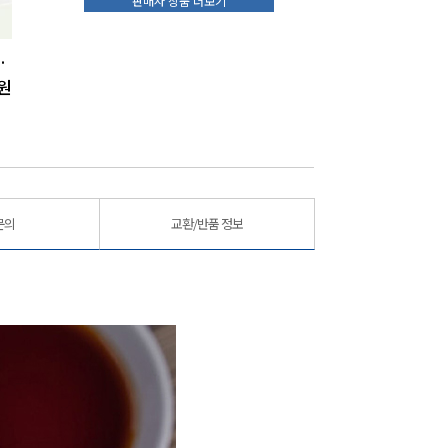
판매자 상품 더보기
말300g
완도해초맘 돌김멸치세트2호
완도해초맘 돌김멸치세트1호
원
41,000
원
39,000
원
문의
교환/반품 정보