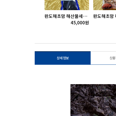
도해초맘 돌김100장
완도해초맘 해산물세트1호
16,000
원
45,000
원
상세 정보
상품