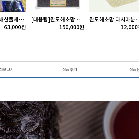
완도해초맘 해산물세트2호
[대용량]완도해초맘 돌김(100장x10)
완도해초맘 다시마분
63,000
원
150,000
원
12,000
정보 고시
상품 후기
상품 