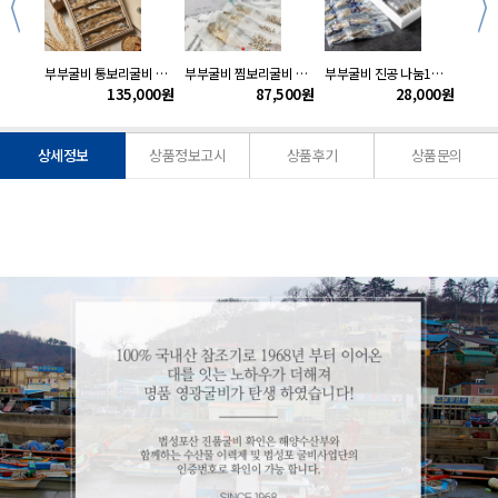
부부굴비 장대선물세트2호(20미)19~21cm(1.85kg내외)
부부굴비 통보리굴비 선물세트1호
부부굴비 찜보리굴비 선물세트(특대)5미(1.1kg내외/30~32cm)
부부굴비 진공 나눔1호(10미)17~19cm(730g내외)
000
원
135,000
원
87,500
원
28,000
원
상세정보
상품정보고시
상품후기
상품문의