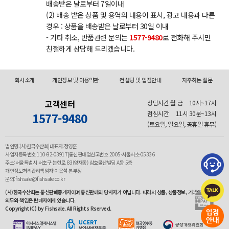
배송받은 날로부터 7일이내
(2) 배송 받은 상품 및 용역의 내용이 표시, 광고 내용과 다른
경우 : 상품을 배송받은 날로부터 30일 이내
- 기타 취소, 반품관련 문의는
1577-9480
로 전화해 주시면
친절하게 상담해 드리겠습니다.
회사소개
개인정보 및 이용약관
컨설팅 및 입점안내
자주하는 질문
고객센터
상담시간 월-금
10시~17시
점심시간
11시 30분~13시
1577-9480
(토요일, 일요일, 공휴일 휴무)
법인명:(사)한국수산회|대표자:정영훈
사업자등록번호 110-82-03917|통신판매업신고번호 2005-서울서초-05336
주소:서울특별시 서초구 논현로 83(양재동) 삼호물산빌딩 A동 5층
개인정보처리관리책임자:이은석 본부장
문의:fishsale@fishsale.co.kr
(사)한국수산회는 통신판매중개자이며 통신판매의 당사자가 아닙니다. 따라서 상품, 상품정보, 거래에 관한
의무와 책임은 판매자에게 있습니다.
Copyright(C) by Fishsale. All Rights Rserved.