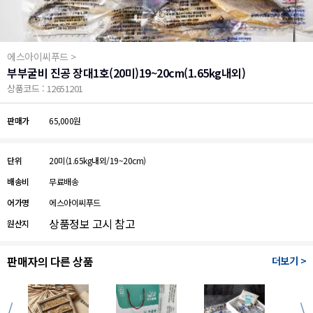
에스아이씨푸드 >
부부굴비 진공 장대1호(20미)19~20cm(1.65kg내외)
상품코드 : 12651201
판매가
65,000원
단위
20미(1.65kg내외/19~20cm)
배송비
무료배송
어가명
에스아이씨푸드
상품정보 고시 참고
원산지
판매자의 다른 상품
더보기 >