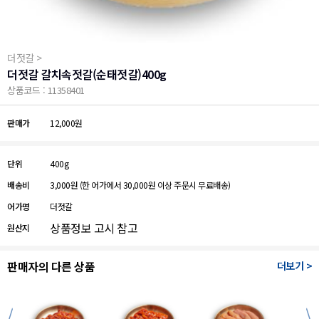
더젓갈 >
더젓갈 갈치속젓갈(순태젓갈)400g
상품코드 : 11358401
판매가
12,000원
단위
400g
배송비
3,000원
(한 어가에서 30,000원 이상 주문시 무료배송)
어가명
더젓갈
상품정보 고시 참고
원산지
판매자의 다른 상품
더보기 >