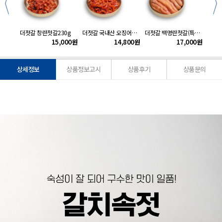
g
더젓갈 창란젓갈230g
더젓갈 국내산 오징어젓갈230g
더젓갈 백명란젓갈(특알)200g
더젓갈
000
원
15,000
원
14,800
원
17,000
원
상세정보
상품정보고시
상품후기
상품문의