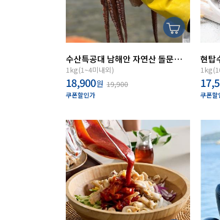
수산특공대 남해안 자연산 돌문어1kg(1~4미내외)
1kg(1~4미내외)
1kg(
18,900
17,
원
19,900
쿠폰할인가
쿠폰할