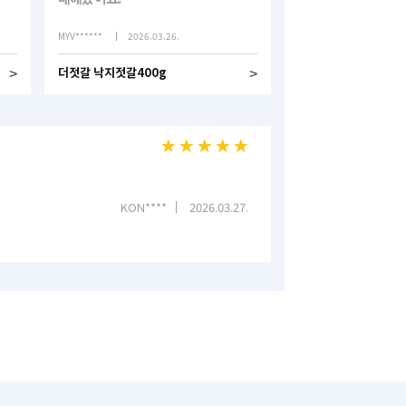
낙지가 탱글하니 식감이 좋고
양념도 너무 짜지않아서
MYV******
2026.03.26.
뜨끈한 밥 위에 얹어 함께먹으니 진짜
더젓갈 낙지젓갈400g
>
>
맛있네요!
다
!!
KON****
2026.03.27.