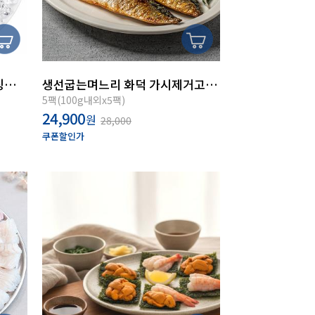
법계수산 산지직송 통찜용 오징어(급냉)1kg(7~9미내외)
생선굽는며느리 화덕 가시제거고등어5팩(100g내외x5팩)
5팩(100g내외x5팩)
24,900
원
28,000
쿠폰할인가