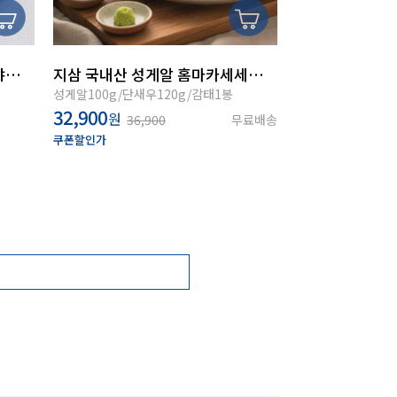
시원농수산 통영 순살 아나고샤브샤브500g내외(머리/뼈/초장증정)
지삼 국내산 성게알 홈마카세세트(성게알100g/단새우120g/감태1봉)
성게알100g/단새우120g/감태1봉
32,900
원
36,900
무료배송
쿠폰할인가